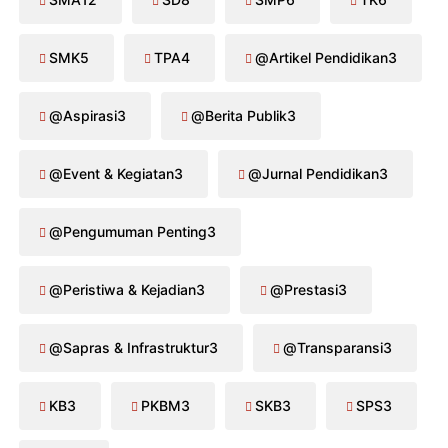
SMK
5
TPA
4
@Artikel Pendidikan
3
@Aspirasi
3
@Berita Publik
3
@Event & Kegiatan
3
@Jurnal Pendidikan
3
@Pengumuman Penting
3
@Peristiwa & Kejadian
3
@Prestasi
3
@Sapras & Infrastruktur
3
@Transparansi
3
KB
3
PKBM
3
SKB
3
SPS
3