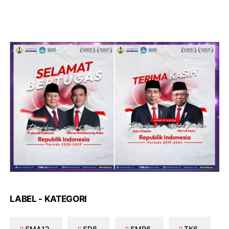
LABEL - KATEGORI
SMA
12
SD
8
SMP
6
TK
6