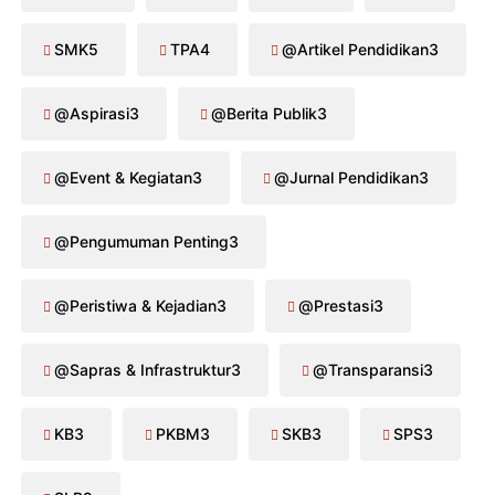
SMK
5
TPA
4
@Artikel Pendidikan
3
@Aspirasi
3
@Berita Publik
3
@Event & Kegiatan
3
@Jurnal Pendidikan
3
@Pengumuman Penting
3
@Peristiwa & Kejadian
3
@Prestasi
3
@Sapras & Infrastruktur
3
@Transparansi
3
KB
3
PKBM
3
SKB
3
SPS
3