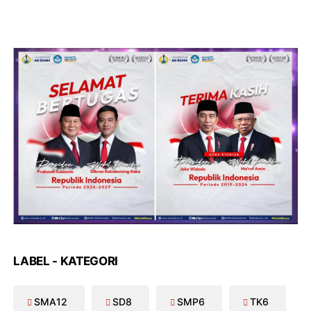
LABEL - KATEGORI
SMA
12
SD
8
SMP
6
TK
6